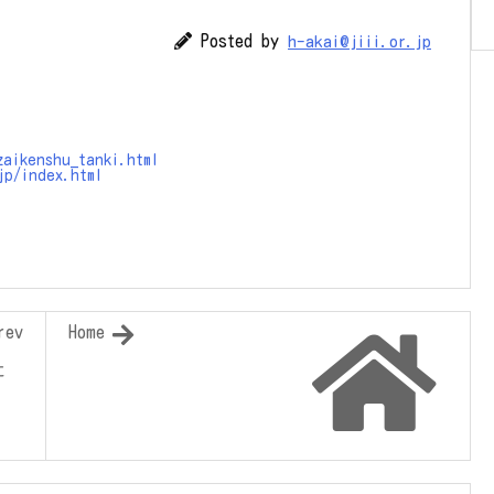
Posted by
h-akai@jiii.or.jp
zaikenshu_tanki.html
jp/index.html
rev
Home
に